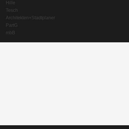
PORTFOLIO
ARCHITEKTUR
VERFAHRENS-MANAGEMENT
WETTBEWERBE
BÜRO
KONTAKT